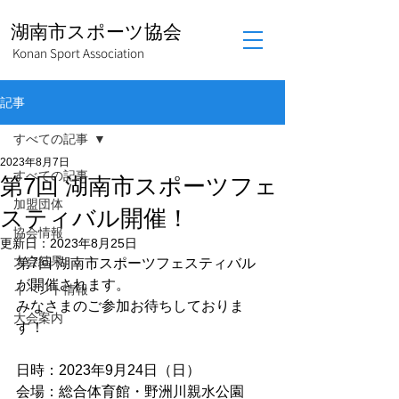
湖南市スポーツ協会
Konan Sport Association
記事
すべての記事
2023年8月7日
すべての記事
第7回 湖南市スポーツフェ
加盟団体
スティバル開催！
協会情報
更新日：
2023年8月25日
大会結果
第7回 湖南市スポーツフェスティバル
が開催されます。
イベント情報
みなさまのご参加お待ちしておりま
大会案内
す！
日時：2023年9月24日（日）
会場：総合体育館・野洲川親水公園　