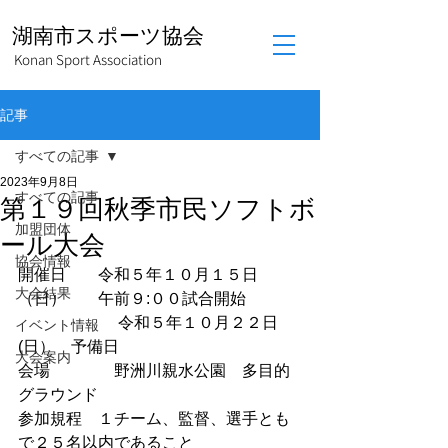
湖南市スポーツ協会
Konan Sport Association
記事
すべての記事
2023年9月8日
すべての記事
第１９回秋季市民ソフトボ
加盟団体
ール大会
協会情報
開催日　　令和５年１０月１５日
大会結果
（日）　　午前９:００試合開始
　　　　　　 令和５年１０月２２日
イベント情報
(日）　予備日
大会案内
会場　　　　野洲川親水公園　多目的
グラウンド
参加規程　１チーム、監督、選手とも
で２５名以内であること