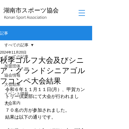
湖南市スポーツ協会
Konan Sport Association
記事
すべての記事
2024年11月20日
すべての記事
秋季ゴルフ大会及びシニ
加盟団体
ア・グランドシニアゴル
協会情報
フコンペ大会結果
大会結果
令和６年１１月１１日(月）、甲賀カン
イベント情報
トリー倶楽部にて大会が行われまし
大会案内
た。
７０名の方が参加されました。
結果は以下の通りです。