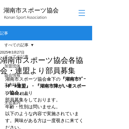
湖南市スポーツ協会
Konan Sport Association
記事
すべての記事
2025年3月27日
すべての記事
湖南市スポーツ協会各協
加盟団体
会・連盟より部員募集
協会情報
湖南市スポーツ協会傘下の
『湖南市ｹﾞｰ
大会結果
ﾄﾎﾞｰﾙ連盟』・『湖南市障がい者スポー
ツ協会』
より
イベント情報
部員募集をしております。
大会案内
年齢・性別は問いません。
以下のような内容で実施されていま
す。興味がある方は一度覗きに来てく
ださい。