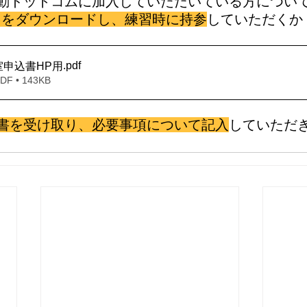
動ドットコムに加入していただいている方につい
f）をダウンロードし、練習時に持参
していただくか
.pdf
室申込書HP用
 • 143KB
書を受け取り、必要事項について記入
していただ